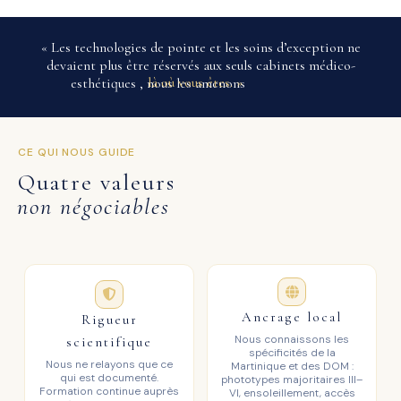
« Les technologies de pointe et les soins d’exception ne
devaient plus être réservés aux seuls cabinets médico-
là où vous êtes. »
esthétiques , nous les amenons
CE QUI NOUS GUIDE
Quatre valeurs
non négociables
Ancrage local
Rigueur
Nous connaissons les
scientifique
spécificités de la
Nous ne relayons que ce
Martinique et des DOM :
qui est documenté.
phototypes majoritaires III–
Formation continue auprès
VI, ensoleillement, accès