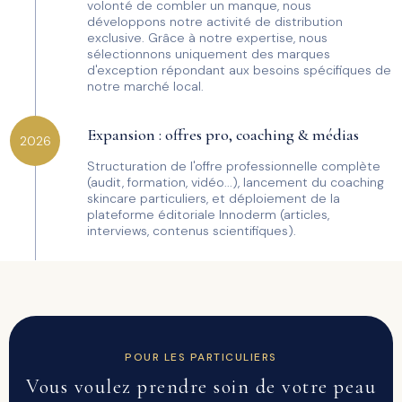
volonté de combler un manque, nous
développons notre activité de distribution
exclusive. Grâce à notre expertise, nous
sélectionnons uniquement des marques
d'exception répondant aux besoins spécifiques de
notre marché local.
Expansion : offres pro, coaching & médias
2026
Structuration de l'offre professionnelle complète
(audit, formation, vidéo...), lancement du coaching
skincare particuliers, et déploiement de la
plateforme éditoriale Innoderm (articles,
interviews, contenus scientifiques).
POUR LES PARTICULIERS
Vous voulez prendre soin de votre peau